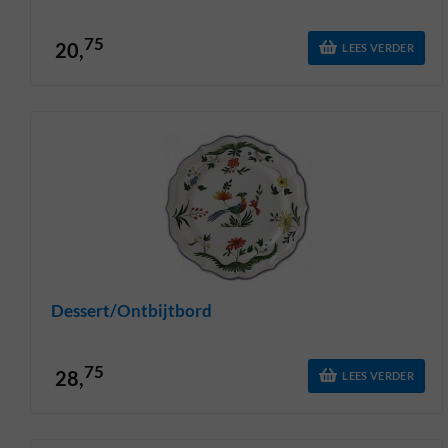
75
20,
LEES VERDER
Dessert/ontbijtbord
75
28,
LEES VERDER