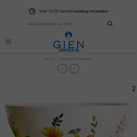
Ga
naar
Voor 16:00 besteld
Gratis verzending
14 dagen niet goed
vandaag verzonden
vanaf 100,-
geld terug
inhoud
HOME
/
OISEAUX DE PARADIS
2