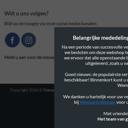
Wilt u ons volgen?
Blijf op de hoogte via onze social media kanalen
Belangrijke mededeling:
Na een periode van succesvolle ve
we besloten om deze webshop te
Meld u aan voor de nieuwsbrief
we ervoor dat alle openstaande 
uitgeleverd, zoals u 
Goed nieuws: de populairste serv
beschikbaar! Binnenkort kunt u
Wem
Copyright 2026 ©
Gienservies.nl
|
Webshop ontwerp Lamper
We danken u hartelijk voor uw ve
Design
bij
Wempe & Wempe
voor u
Met vriendel
Het team van g