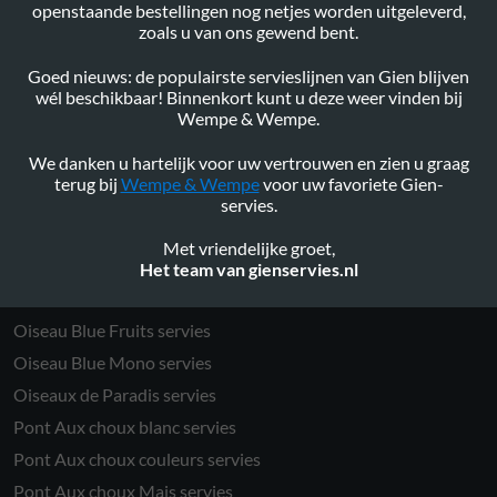
openstaande bestellingen nog netjes worden uitgeleverd,
Eden servies
zoals u van ons gewend bent.
Filet Blue servies
Goed nieuws: de populairste servieslijnen van Gien blijven
Filet Rose servies
wél beschikbaar! Binnenkort kunt u deze weer vinden bij
Filet Taupe servies
Wempe & Wempe.
Filet Verts servies
We danken u hartelijk voor uw vertrouwen en zien u graag
Gastronomie servies
terug bij
Wempe & Wempe
voor uw favoriete Gien-
servies.
Jardin Imaginaire servies
Millefleurs servies
Met vriendelijke groet,
Het team van gienservies.nl
Ocean servies
Oiseau Blue Fruits servies
Oiseau Blue Mono servies
Oiseaux de Paradis servies
Pont Aux choux blanc servies
Pont Aux choux couleurs servies
Pont Aux choux Mais servies