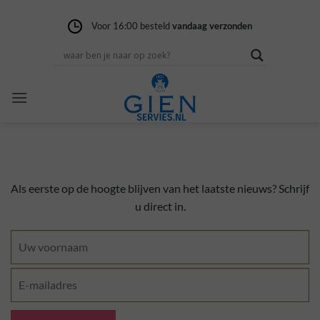
Ga
naar
Voor 16:00 besteld
Gratis verzending
14 dagen niet goed
vandaag verzonden
vanaf 100,-
geld terug
inhoud
Als eerste op de hoogte blijven van het laatste nieuws? Schrijf
u direct in.
Naam
*
Voornaam
E-
mailadres
*