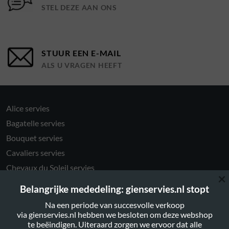
STEL DEZE AAN ONS
STUUR EEN E-MAIL
ALS U VRAGEN HEEFT
Alice servies
Bagatelle servies
Bouquet servies
Cavaliers servies
Chevaux du Soleil servies
×
Chevaux du Vent servies
Belangrijke mededeling: gienservies.nl stopt
Darling Dog servies
Na een periode van succesvolle verkoop
Délices des 4 saisons servies
via gienservies.nl hebben we besloten om deze webshop
te beëindigen. Uiteraard zorgen we ervoor dat alle