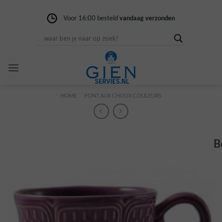
Ga
naar
Voor 16:00 besteld
Gratis verzending
14 dagen niet goed
vandaag verzonden
vanaf 100,-
geld terug
inhoud
HOME
/
PONT AUX CHOUX COULEURS
B