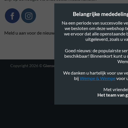
Belangrijke mededeling:
Na een periode van succesvolle ve
we besloten om deze webshop te
Meld u aan voor de nieuwsbrief
we ervoor dat alle openstaande 
uitgeleverd, zoals u 
Goed nieuws: de populairste serv
beschikbaar! Binnenkort kunt u
Wem
Copyright 2026 ©
Gienservies.nl
|
Webshop ontwerp Lamper
Design
We danken u hartelijk voor uw ve
bij
Wempe & Wempe
voor u
Met vriendel
Het team van g