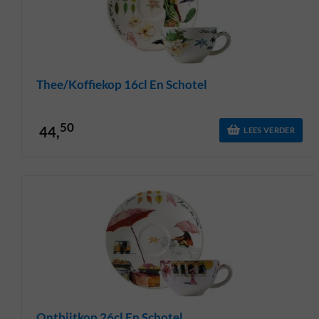
Thee/koffiekop 16cl En Schotel
50
44,
LEES VERDER
Ontbijtkop 26cl En Schotel