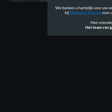
Copyright 2026 ©
Gienservies.nl
|
Webshop ontwerp Lamper
Design
We danken u hartelijk voor uw ve
bij
Wempe & Wempe
voor u
Met vriendel
Het team van g