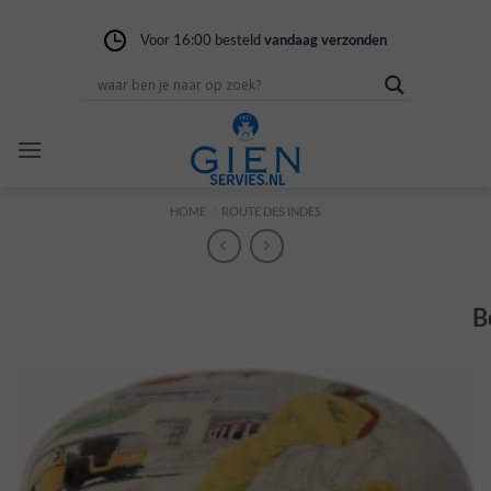
Ga
naar
Voor 16:00 besteld
Gratis verzending
14 dagen niet goed
vandaag verzonden
vanaf 100,-
geld terug
inhoud
HOME
/
ROUTE DES INDES
B