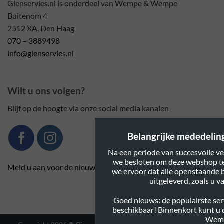
Gienservies.nl is onderdeel van Wempe & Wempe
Buitenom 4
2512 XA, Den Haag
070 – 3889498
info@gienservies.nl
Wilt u ons volgen?
Blijf op de hoogte via onze social media kanalen
Belangrijke mededeling:
Na een periode van succesvolle ve
we besloten om deze webshop te
Meld u aan voor de nieuwsbrief
we ervoor dat alle openstaande 
uitgeleverd, zoals u 
Goed nieuws: de populairste serv
beschikbaar! Binnenkort kunt u
Wem