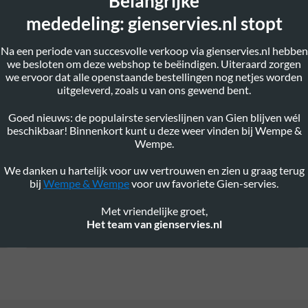
Belangrijke
mededeling: gienservies.nl stopt
Na een periode van succesvolle verkoop via gienservies.nl hebben
we besloten om deze webshop te beëindigen. Uiteraard zorgen
we ervoor dat alle openstaande bestellingen nog netjes worden
uitgeleverd, zoals u van ons gewend bent.
Goed nieuws: de populairste servieslijnen van Gien blijven wél
beschikbaar! Binnenkort kunt u deze weer vinden bij Wempe &
Wempe.
We danken u hartelijk voor uw vertrouwen en zien u graag terug
Dinerbord
bij
Wempe & Wempe
voor uw favoriete Gien-servies.
Met vriendelijke groet,
50
36,
LEES VERDER
Het team van gienservies.nl