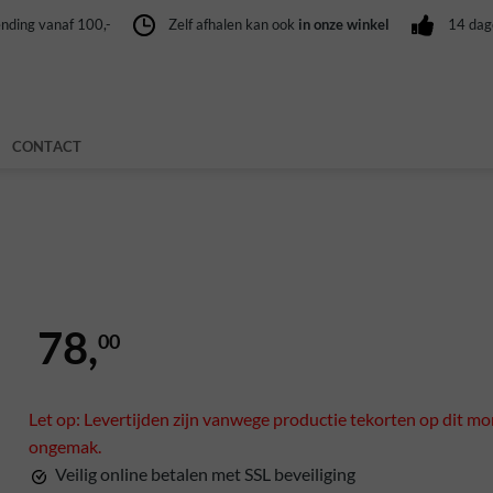
nding vanaf 100,-
Zelf afhalen kan ook
in onze winkel
14 da
CONTACT
78,
00
Let op: Levertijden zijn vanwege productie tekorten op dit mo
ongemak.
Veilig online betalen met SSL beveiliging