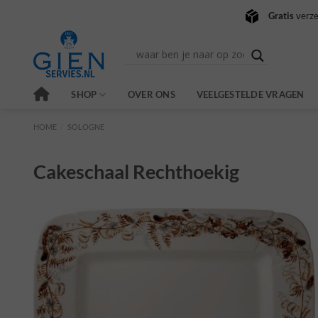
Ga
Gratis
verze
naar
inhoud
SHOP
OVER ONS
VEELGESTELDE VRAGEN
HOME
/
SOLOGNE
Cakeschaal Rechthoekig