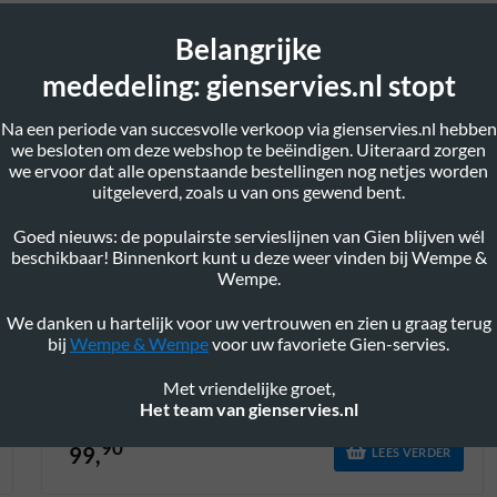
Belangrijke
mededeling: gienservies.nl stopt
Na een periode van succesvolle verkoop via gienservies.nl hebben
we besloten om deze webshop te beëindigen. Uiteraard zorgen
we ervoor dat alle openstaande bestellingen nog netjes worden
uitgeleverd, zoals u van ons gewend bent.
Goed nieuws: de populairste servieslijnen van Gien blijven wél
beschikbaar! Binnenkort kunt u deze weer vinden bij Wempe &
Wempe.
We danken u hartelijk voor uw vertrouwen en zien u graag terug
bij
Wempe & Wempe
voor uw favoriete Gien-servies.
Open Groenteschaal 1
Met vriendelijke groet,
Het team van gienservies.nl
90
99,
LEES VERDER