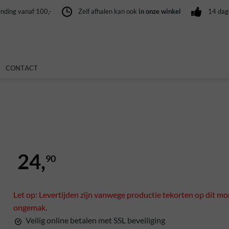
nding vanaf 100,-
Zelf afhalen kan ook
in onze winkel
14 da
CONTACT
24,
90
Let op: Levertijden zijn vanwege productie tekorten op dit mo
ongemak.
Veilig online betalen met SSL beveiliging