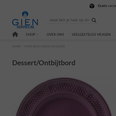
Ga
Gratis
verze
naar
inhoud
SHOP
OVER ONS
VEELGESTELDE VRAGEN
HOME
/
PONT AUX CHOUX COULEURS
Dessert/ontbijtbord