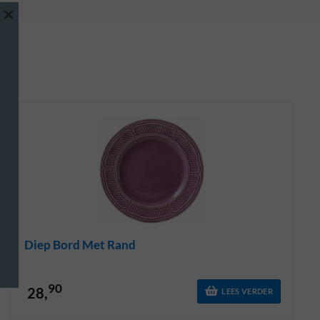
×
Diep Bord Met Rand
90
28,
LEES VERDER