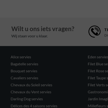
Wilt u ons iets vragen?
T
Wij staan voor u klaar.
D
Alice servies
Eden servie
Bagatelle servies
Filet Blue se
Bouquet servies
Filet Rose s
Cavaliers servies
Filet Taupe 
Chevaux du Soleil servies
Filet Verts s
Chevaux du Vent servies
Gastronomie
Darling Dog servies
Jardin Imagi
Délices des 4 saisons servies
Millefleurs 