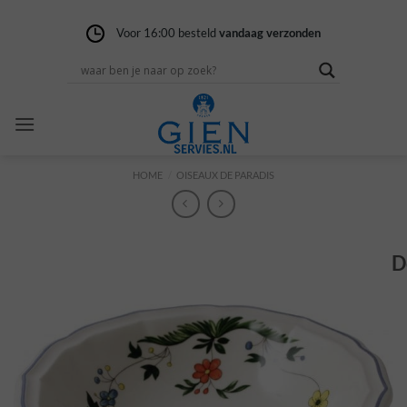
Ga
naar
Voor 16:00 besteld
Gratis verzending
14 dagen niet goed
vandaag verzonden
vanaf 100,-
geld terug
inhoud
HOME
/
OISEAUX DE PARADIS
D