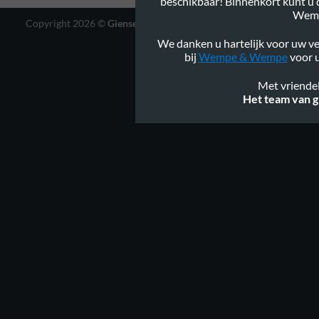
beschikbaar! Binnenkort kunt u
Wem
Copyright 2026 ©
Gienservies.nl
|
Webshop ontwerp Lamper
Design
We danken u hartelijk voor uw ve
bij
Wempe & Wempe
voor u
Met vriendel
Het team van g