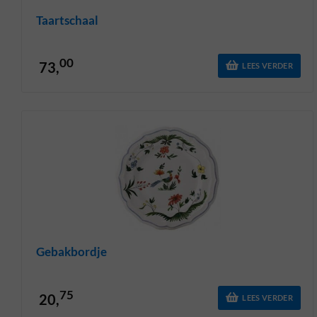
Taartschaal
00
73,
LEES VERDER
Gebakbordje
75
20,
LEES VERDER