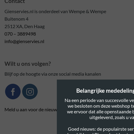
Contact
Gienservies.nl is onderdeel van Wempe & Wempe
Buitenom 4
2512 XA, Den Haag
070 – 3889498
info@gienservies.nl
Wilt u ons volgen?
Blijf op de hoogte via onze social media kanalen
Belangrijke mededeling:
Na een periode van succesvolle ve
we besloten om deze webshop te
Meld u aan voor de nieuwsbrief
we ervoor dat alle openstaande 
uitgeleverd, zoals u 
Goed nieuws: de populairste serv