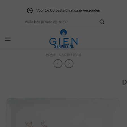
Ga
naar
Voor 16:00 besteld
Gratis verzending
14 dagen niet goed
vandaag verzonden
vanaf 100,-
geld terug
inhoud
HOME
/
CA C'EST PARIS
D