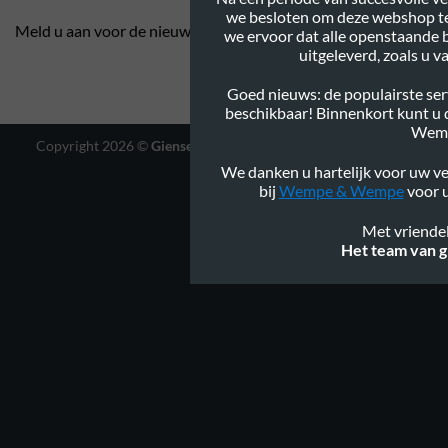
we besloten om deze webshop te
Meld u aan voor de nieuwsbrief
we ervoor dat alle openstaande 
uitgeleverd, zoals u 
Goed nieuws: de populairste serv
beschikbaar! Binnenkort kunt u
Wem
Copyright 2026 ©
Gienservies.nl
|
Webshop ontwerp Lamper
Design
We danken u hartelijk voor uw ve
bij
Wempe & Wempe
voor u
Met vriendel
Het team van g