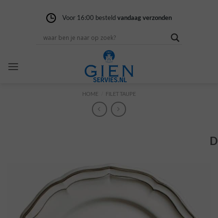
Ga
naar
Voor 16:00 besteld
Gratis verzending
14 dagen niet goed
vandaag verzonden
vanaf 100,-
geld terug
inhoud
HOME
/
FILET TAUPE
D