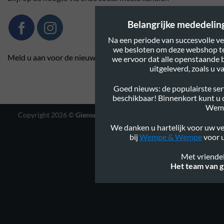
Belangrijke mededeling:
Na een periode van succesvolle ve
we besloten om deze webshop te
Meld u aan voor de nieuwsbrief
we ervoor dat alle openstaande 
uitgeleverd, zoals u 
Goed nieuws: de populairste serv
beschikbaar! Binnenkort kunt u
Wem
Copyright 2026 ©
Gienservies.nl
|
Webshop ontwerp Lamper
Design
We danken u hartelijk voor uw ve
bij
Wempe & Wempe
voor u
Met vriendel
Het team van g