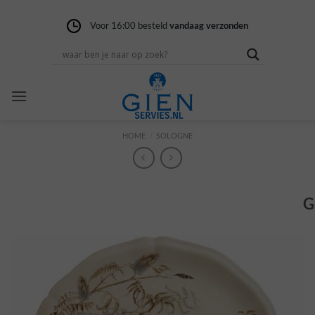
Ga
naar
Voor 16:00 besteld
Gratis verzending
14 dagen niet goed
vandaag verzonden
vanaf 100,-
geld terug
inhoud
HOME
/
SOLOGNE
G