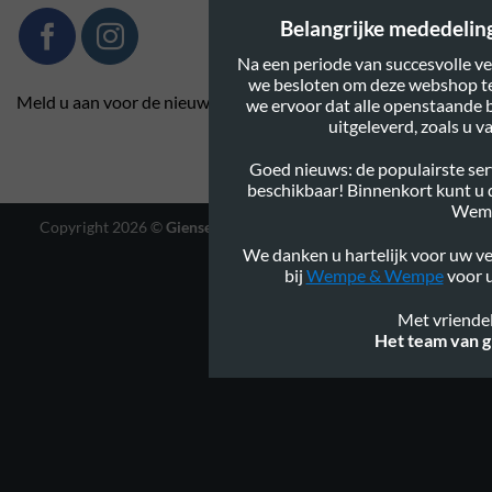
Belangrijke mededeling:
Na een periode van succesvolle ve
we besloten om deze webshop te
Meld u aan voor de nieuwsbrief
we ervoor dat alle openstaande 
uitgeleverd, zoals u 
Goed nieuws: de populairste serv
beschikbaar! Binnenkort kunt u
Wem
Copyright 2026 ©
Gienservies.nl
|
Webshop ontwerp Lamper
Design
We danken u hartelijk voor uw ve
bij
Wempe & Wempe
voor u
Met vriendel
Het team van g