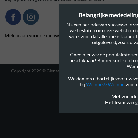
Belangrijke mededeling:
Na een periode van succesvolle ve
we besloten om deze webshop te
Meld u aan voor de nieuwsbrief
we ervoor dat alle openstaande 
uitgeleverd, zoals u 
Goed nieuws: de populairste serv
beschikbaar! Binnenkort kunt u
Wem
Copyright 2026 ©
Gienservies.nl
|
Webshop ontwerp Lamper
Design
We danken u hartelijk voor uw ve
bij
Wempe & Wempe
voor u
Met vriendel
Het team van g