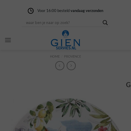
Ga
naar
Voor 16:00 besteld
Gratis verzending
14 dagen niet goed
vandaag verzonden
vanaf 100,-
geld terug
inhoud
HOME
/
PROVENCE
G