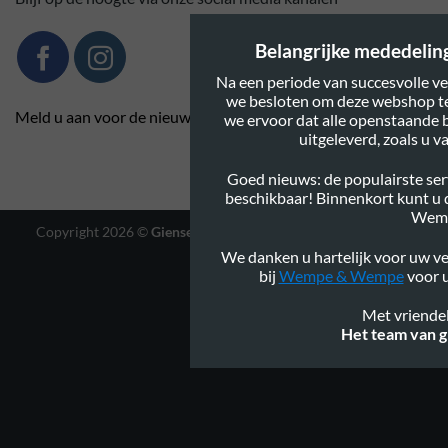
Belangrijke mededeling:
Na een periode van succesvolle ve
we besloten om deze webshop te
Meld u aan voor de nieuwsbrief
we ervoor dat alle openstaande 
uitgeleverd, zoals u 
Goed nieuws: de populairste serv
beschikbaar! Binnenkort kunt u
Wem
Copyright 2026 ©
Gienservies.nl
|
Webshop ontwerp Lamper
Design
We danken u hartelijk voor uw ve
bij
Wempe & Wempe
voor u
Met vriendel
Het team van g