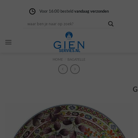
Ga
naar
Voor 16:00 besteld
Gratis verzending
14 dagen niet goed
vandaag verzonden
vanaf 100,-
geld terug
inhoud
HOME
/
BAGATELLE
G