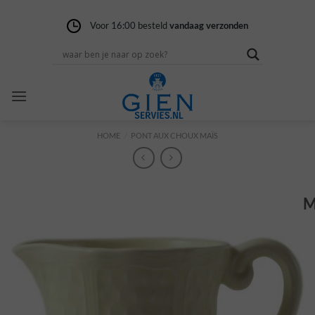
Ga
naar
Voor 16:00 besteld
Gratis verzending
14 dagen niet goed
vandaag verzonden
vanaf 100,-
geld terug
inhoud
HOME
/
PONT AUX CHOUX MAÏS
M