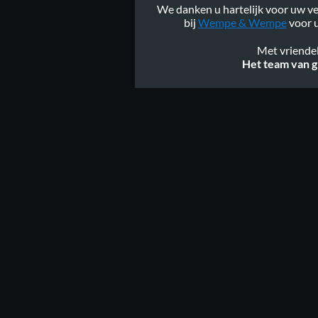
We danken u hartelijk voor uw ve
Design
bij
Wempe & Wempe
voor u
Met vriendel
Het team van g