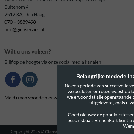
Buitenom 4
2512 XA, Den Haag
070 – 3889498
info@gienservies.nl
Wilt u ons volgen?
Blijf op de hoogte via onze social media kanalen
Belangrijke mededeling:
Na een periode van succesvolle ve
we besloten om deze webshop te
we ervoor dat alle openstaande 
Meld u aan voor de nieuwsbrief
uitgeleverd, zoals u 
Goed nieuws: de populairste serv
beschikbaar! Binnenkort kunt u
Wem
Copyright 2026 ©
Gienservies.nl
|
Webshop ontwerp Lamper