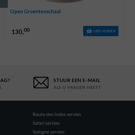
Open Groentenschaal
00
130,
LEES VERDER
AAG?
STUUR EEN E-MAIL
S
ALS U VRAGEN HEEFT
Route des Indes servies
Safari servies
Sologne servies