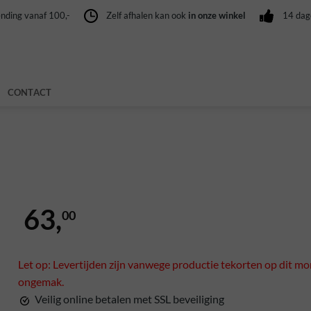
nding vanaf 100,-
Zelf afhalen kan ook
in onze winkel
14 da
CONTACT
63,
00
Let op: Levertijden zijn vanwege productie tekorten op dit mo
ongemak.
Veilig online betalen met SSL beveiliging