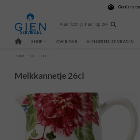
Ga
Gratis
verze
naar
inhoud
SHOP
OVER ONS
VEELGESTELDE VRAGEN
HOME
/
MILLEFLEURS
Melkkannetje 26cl