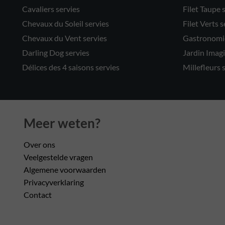
Cavaliers servies
Filet Taupe 
Chevaux du Soleil servies
Filet Verts s
Chevaux du Vent servies
Gastronomie
Darling Dog servies
Jardin Imagi
Délices des 4 saisons servies
Millefleurs 
Meer weten?
Over ons
Veelgestelde vragen
Algemene voorwaarden
Privacyverklaring
Contact