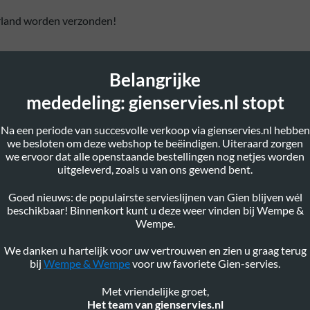
erland worden verzonden!
ns de winkeluren do tm zaterdag (10:00 – 17:00) of op telefoonn
Belangrijke
mededeling: gienservies.nl stopt
Na een periode van succesvolle verkoop via gienservies.nl hebben
we besloten om deze webshop te beëindigen. Uiteraard zorgen
we ervoor dat alle openstaande bestellingen nog netjes worden
uitgeleverd, zoals u van ons gewend bent.
Goed nieuws: de populairste servieslijnen van Gien blijven wél
beschikbaar! Binnenkort kunt u deze weer vinden bij Wempe &
Wempe.
We danken u hartelijk voor uw vertrouwen en zien u graag terug
bij
Wempe & Wempe
voor uw favoriete Gien-servies.
Met vriendelijke groet,
Het team van gienservies.nl