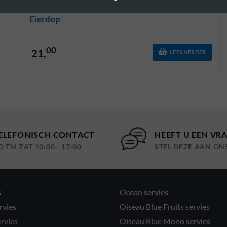
Eierdop
00
21,
LEES VERDER
ELEFONISCH CONTACT
HEEFT U EEN VR
O TM ZAT 10:00 - 17:00
STEL DEZE AAN ON
s
Ocean servies
rvies
Oiseau Blue Fruits servies
ervies
Oiseau Blue Mono servies