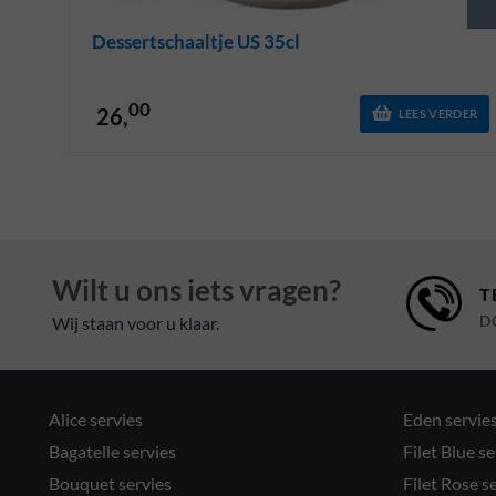
Dessertschaaltje US 35cl
00
26,
LEES VERDER
Wilt u ons iets vragen?
T
Wij staan voor u klaar.
D
Alice servies
Eden servie
Bagatelle servies
Filet Blue se
Bouquet servies
Filet Rose s