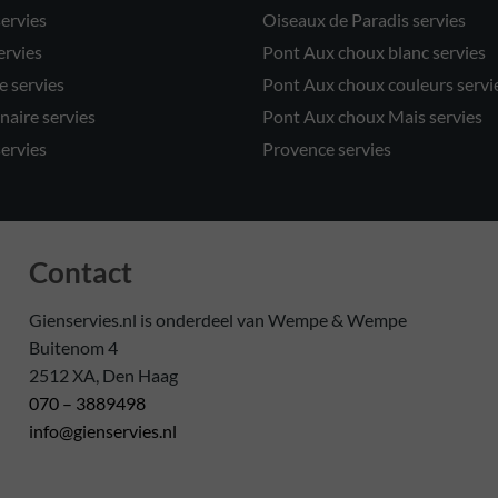
servies
Oiseaux de Paradis servies
ervies
Pont Aux choux blanc servies
 servies
Pont Aux choux couleurs servi
naire servies
Pont Aux choux Mais servies
servies
Provence servies
Contact
Gienservies.nl is onderdeel van Wempe & Wempe
Buitenom 4
2512 XA, Den Haag
070 – 3889498
info@gienservies.nl