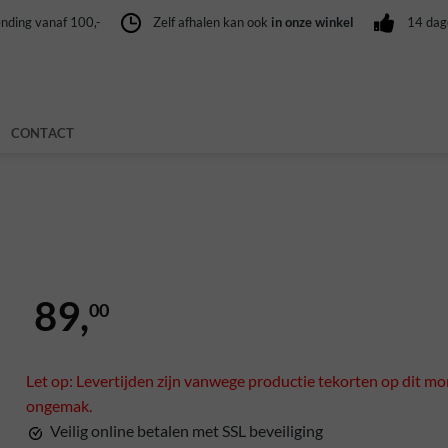
nding vanaf 100,-
Zelf afhalen kan ook
in onze winkel
14 da
CONTACT
89,
00
Let op: Levertijden zijn vanwege productie tekorten op dit mo
ongemak.
Veilig online betalen met SSL beveiliging