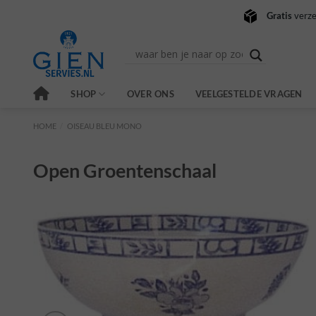
Ga
Gratis
verze
naar
inhoud
SHOP
OVER ONS
VEELGESTELDE VRAGEN
HOME
/
OISEAU BLEU MONO
Open Groentenschaal