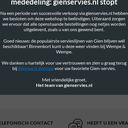
mededeling: gienservies.nl stopt
Na een periode van succesvolle verkoop via gienservies.nl hebben
we besloten om deze webshop te beëindigen. Uiteraard zorgen
we ervoor dat alle openstaande bestellingen nog netjes worden
uitgeleverd, zoals u van ons gewend bent.
Goed nieuws: de populairste servieslijnen van Gien blijven wél
beschikbaar! Binnenkort kunt u deze weer vinden bij Wempe &
Wempe.
Ontbijt Kop 26cl En Schotel
We danken u hartelijk voor uw vertrouwen en zien u graag terug
bij
Wempe & Wempe
voor uw favoriete Gien-servies.
00
47,
LEES VERDER
Met vriendelijke groet,
Het team van gienservies.nl
ELEFONISCH CONTACT
HEEFT U EEN VR