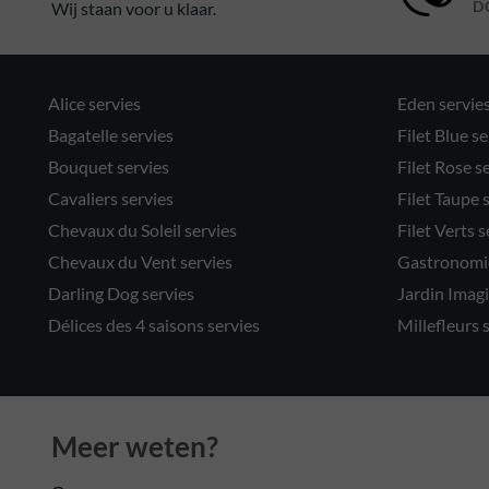
Wij staan voor u klaar.
D
Alice servies
Eden servie
Bagatelle servies
Filet Blue se
Bouquet servies
Filet Rose s
Cavaliers servies
Filet Taupe 
Chevaux du Soleil servies
Filet Verts s
Chevaux du Vent servies
Gastronomie
Darling Dog servies
Jardin Imagi
Délices des 4 saisons servies
Millefleurs 
Meer weten?