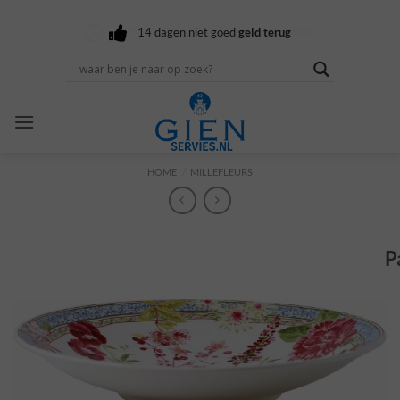
Ga
naar
Voor 16:00 besteld
Gratis verzending
14 dagen niet goed
vandaag verzonden
vanaf 100,-
geld terug
inhoud
HOME
/
MILLEFLEURS
P