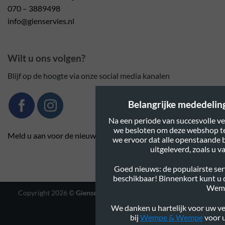
070 – 3889498
info@gienservies.nl
Wilt u ons volgen?
Blijf op de hoogte via onze social media kanalen
Belangrijke mededeling:
Na een periode van succesvolle ve
we besloten om deze webshop te
Meld u aan voor de nieuwsbrief
we ervoor dat alle openstaande 
uitgeleverd, zoals u 
Goed nieuws: de populairste serv
beschikbaar! Binnenkort kunt u
Wem
Copyright 2026 ©
Gienservies.nl
|
Webshop ontwerp Lamper
Design
We danken u hartelijk voor uw ve
bij
Wempe & Wempe
voor u