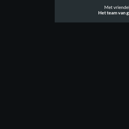
Met vriendel
Het team van g