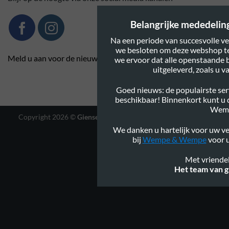
Belangrijke mededeling:
Na een periode van succesvolle ve
we besloten om deze webshop te
Meld u aan voor de nieuwsbrief
we ervoor dat alle openstaande 
uitgeleverd, zoals u 
Goed nieuws: de populairste serv
beschikbaar! Binnenkort kunt u
Wem
Copyright 2026 ©
Gienservies.nl
|
Webshop ontwerp Lamper
Design
We danken u hartelijk voor uw ve
bij
Wempe & Wempe
voor u
Met vriendel
Het team van g