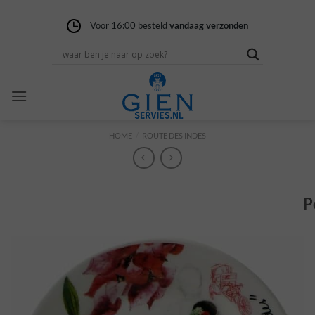
Ga
naar
Voor 16:00 besteld
Gratis verzending
14 dagen niet goed
vandaag verzonden
vanaf 100,-
geld terug
inhoud
HOME
/
ROUTE DES INDES
P