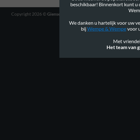
beschikbaar! Binnenkort kunt u
Wem
Copyright 2026 ©
Gienservies.nl
|
Webshop ontwerp Lamper
Design
We danken u hartelijk voor uw ve
bij
Wempe & Wempe
voor u
Met vriendel
Het team van g