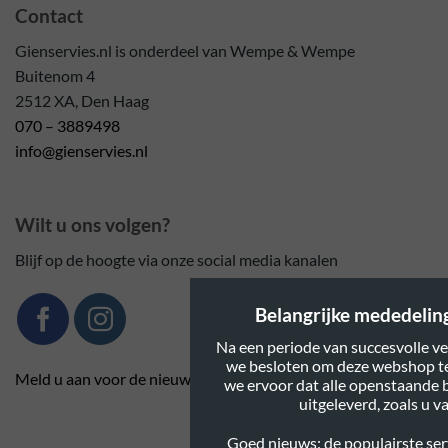
Contact
Gienservies.nl is onderdeel van Wempe & Wempe
Buitenom 4
2512 XA, Den Haag
070 – 3889498
info@gienservies.nl
Wilt u ons volgen?
Blijf op de hoogte via onze social media kanalen
Belangrijke mededeling:
Na een periode van succesvolle ve
we besloten om deze webshop te
Meld u aan voor de nieuwsbrief
we ervoor dat alle openstaande 
uitgeleverd, zoals u 
Goed nieuws: de populairste serv