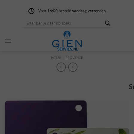
Ga
naar
Voor 16:00 besteld
Gratis verzending
14 dagen niet goed
vandaag verzonden
vanaf 100,-
geld terug
inhoud
HOME
/
PROVENCE
S