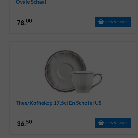
Ovale Schaal
00
78,
LEES VERDER
Thee/koffiekop 17,5cl En Schotel US
50
36,
LEES VERDER