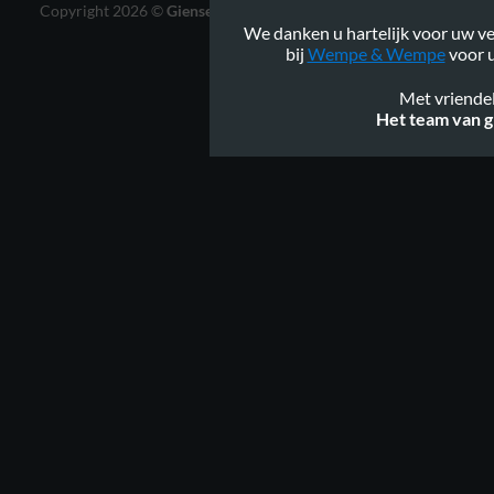
Copyright 2026 ©
Gienservies.nl
|
Webshop ontwerp Lamper
We danken u hartelijk voor uw ve
Design
bij
Wempe & Wempe
voor u
Met vriendel
Het team van g