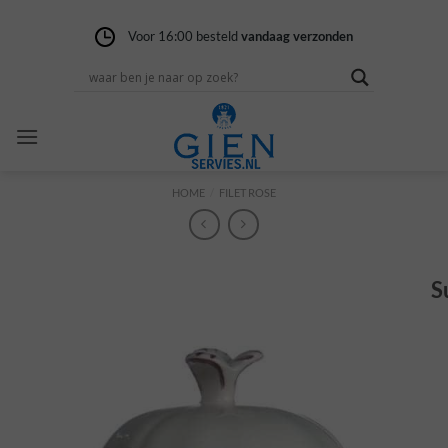
Ga
naar
Voor 16:00 besteld
Gratis verzending
14 dagen niet goed
vandaag verzonden
vanaf 100,-
geld terug
inhoud
HOME
/
FILET ROSE
S