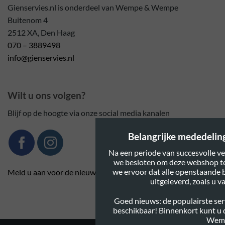
Gienservies.nl is onderdeel van Wempe & Wempe
Buitenom 4
2512 XA, Den Haag
070 – 3889498
info@gienservies.nl
Wilt u ons volgen?
Blijf op de hoogte via onze social media kanalen
Belangrijke mededeling:
Na een periode van succesvolle ve
we besloten om deze webshop te
we ervoor dat alle openstaande 
Meld u aan voor de nieuwsbrief
uitgeleverd, zoals u 
Goed nieuws: de populairste serv
beschikbaar! Binnenkort kunt u
Wem