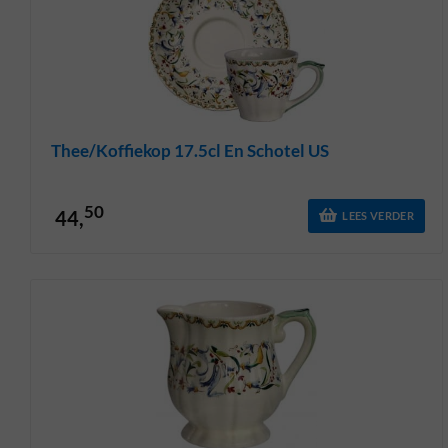
Thee/koffiekop 17.5cl En Schotel US
50
44,
LEES VERDER