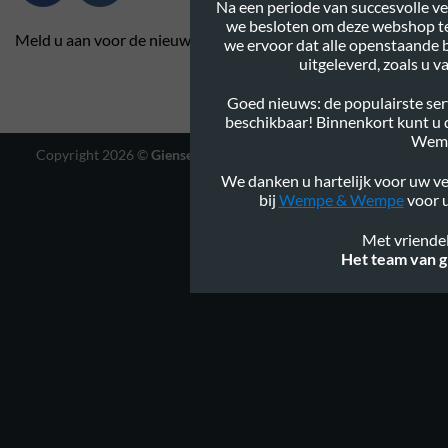
Na een periode van succesvolle ve
we besloten om deze webshop te
Meld u aan voor de nieuwsbrief
we ervoor dat alle openstaande 
uitgeleverd, zoals u 
Goed nieuws: de populairste serv
beschikbaar! Binnenkort kunt u
Wem
Copyright 2026 ©
Gienservies.nl
|
Webshop ontwerp Lamper
Design
We danken u hartelijk voor uw ve
bij
Wempe & Wempe
voor u
Met vriendel
Het team van g