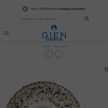
Ga
naar
Voor 16:00 besteld
Gratis verzending
14 dagen niet goed
vandaag verzonden
vanaf 100,-
geld terug
inhoud
HOME
/
TOSCANA
T