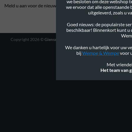
we besloten om deze webshop te
Meld u aan voor de nieuwsbrief
we ervoor dat alle openstaande 
uitgeleverd, zoals u 
Goed nieuws: de populairste serv
beschikbaar! Binnenkort kunt u
Wem
Copyright 2026 ©
Gienservies.nl
|
Webshop ontwerp Lamper
Design
We danken u hartelijk voor uw ve
bij
Wempe & Wempe
voor u
Met vriendel
Het team van g