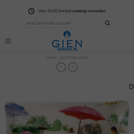
Ga
naar
Voor 16:00 besteld
Gratis verzending
14 dagen niet goed
vandaag verzonden
vanaf 100,-
geld terug
inhoud
HOME
/
ROUTE DES INDES
D