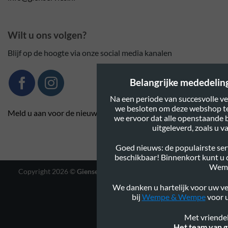
Wilt u ons volgen?
Blijf op de hoogte via onze social media kanalen
Belangrijke mededeling:
Na een periode van succesvolle ve
we besloten om deze webshop te
Meld u aan voor de nieuwsbrief
we ervoor dat alle openstaande 
uitgeleverd, zoals u 
Goed nieuws: de populairste serv
beschikbaar! Binnenkort kunt u
Wem
Copyright 2026 ©
Gienservies.nl
|
Webshop ontwerp Lamper
Design
We danken u hartelijk voor uw ve
bij
Wempe & Wempe
voor u
Met vriendel
Het team van g