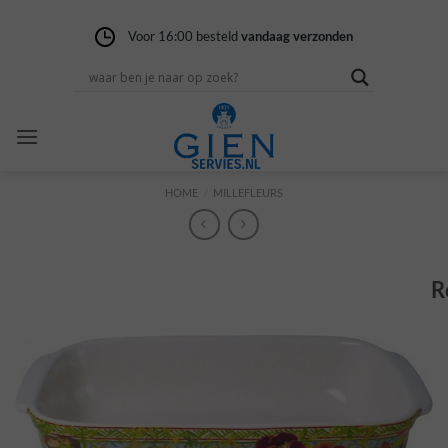
Ga
naar
Voor 16:00 besteld
Gratis verzending
14 dagen niet goed
vandaag verzonden
vanaf 100,-
geld terug
inhoud
HOME
/
MILLEFLEURS
R