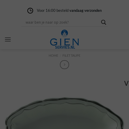
Ga
naar
Voor 16:00 besteld
Gratis verzending
14 dagen niet goed
vandaag verzonden
vanaf 100,-
geld terug
inhoud
HOME
/
FILET TAUPE
V