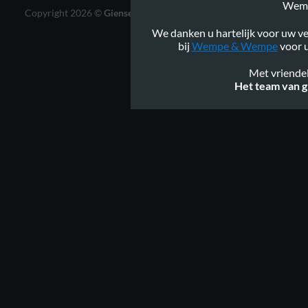
Wem
Copyright 2026 ©
Gienservies.nl
|
Webshop ontwerp Lamper
Design
We danken u hartelijk voor uw ve
bij
Wempe & Wempe
voor u
Met vriendel
Het team van g