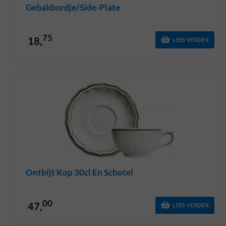
Gebakbordje/side-Plate
75
18,
LEES VERDER
Ontbijt Kop 30cl En Schotel
00
47,
LEES VERDER